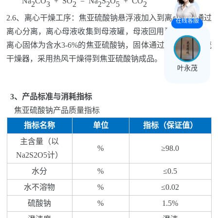
Na
CO
+ SO
= Na
S
O
+ CO
2
3
2
2
2
5
2
2.6、
离心
干燥
工序：焦亚硫酸钠悬浮液加入到离心机，通过
在线客服
离心分离，
离心母液
收集到母液罐，
母液回用到配碱岗位。
离心固体为
含水
3-
6
%
的焦亚硫酸钠，
固体通过绞龙加
入气流
干燥器，采用热风干燥得到焦亚硫酸钠成品。
叶永茂
3
、产品标准与消耗指标
焦亚硫酸钠产品质量指标
指标名称
单位
指标（保证值）
主含量（以
%
≥
98.0
Na2S2O5
计）
水分
%
≤
0.5
水不溶物
%
≤
0.02
硫酸钠
%
1.5%