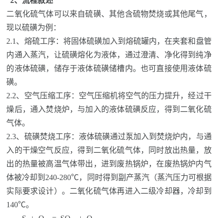
2、流程叙述
二氧化硫气体可以来自硫磺、其他含硫物焚烧或其他尾气，
现以硫磺为例：
2.1、
熔硫工序：将固体硫磺加入到熔硫罐内，在夹套和盘管
内通入蒸汽，让硫磺熔化为液体，通过澄清、净化得到纯净
的液体硫磺，储存于液体硫磺储槽内。
也可直接使用液体硫
磺。
2.2、
空气压缩工序：空气压缩机将空气的压力提升，
经过干
燥后
，通入焚烧炉，与加入的液体硫磺反应，得到二氧化硫
气体。
2.3、
硫磺焚烧工序：液体硫磺通过泵加入到焚烧炉内，与通
入
的
干燥空气反应，得到二氧化硫气体，同时放出热量，放
出的热量被高温气体带出，进到废热锅炉，在废热锅炉内气
体被冷却
到
24
0
-280
℃，同时得到副产蒸汽（
蒸汽
压力可根据
实际要求设计
）。二氧化硫气体再进入
二级
冷却器，冷却到
140
℃。