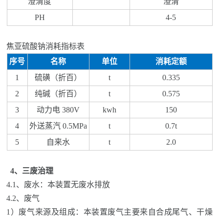
澄清度
澄清
PH
4-5
焦亚硫酸钠消耗指标表
序号
名称
单位
消耗定额
1
硫磺（折百）
t
0.335
2
纯碱（折百）
t
0.575
3
动力电
380V
kwh
150
4
外送蒸汽
0.5MPa
t
0.7t
5
自来水
t
2.0
4、三废治理
4.1、
废水：本装置无废水排放
4.2、
废气
1
）废气来源及组成
：
本装置废气主要来自合成尾气、干燥