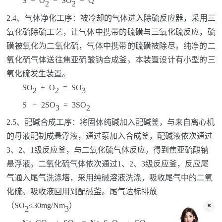
S + O
= SO
+ Q
2
2
2.4、
气体净化工序：被冷却的气体进入除硫反应器，采用三
氧化硫除硫工艺，让气体中携带的硫磺与三氧化硫反应，硫
磺被氧化为二氧化硫，气体中携带的硫磺被除尽。纯净的二
氧化硫气体
送往
焦亚硫酸钠合成釜。
本装置设计有小型的三
氧化硫发生装置。
SO
+ O
= SO
2
2
3
S + 2SO
= 3SO
3
2
2.5、
配碱合成工序：将固体纯碱加入配碱釜，与来自离心机
的母液配制成悬浮液，通过泵加入合成釜，
配碱液
依次通过
3
、
2
、
1
级反应釜，与二氧化硫气体反应。
得到焦亚硫酸钠
悬浮液
。
二氧化硫气体依次通过
1
、
2
、
3
级反应釜
，反应尾
气通入尾气洗涤塔，采用纯碱溶液洗涤，
吸收
尾气中的二氧
化硫。吸收液回用到配碱釜。尾气
达标
排放
（
SO
≤
3
0mg/Nm
）
2
3