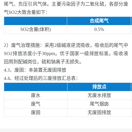
尾气、负压引风气体。主要污染因子为二氧化硫，各部分
废
气
SO2
大致含量如下：
合成尾气
SO2
含量
(
体积
)
0.5%
2
）废气治理措施：采用
2
级碱液逆流吸收，吸收后的尾气中
SO2
排放浓度小于
30ppm
。优于国家一级排放标准。吸收液
回用到配碱岗位，硫和钠离子无损失。
4.3、
废固：本
装置无
废固
排放
4.4、
经过处理后的三废排放汇总表：
排放点
废水
无废水排放
废气
尾气烟囱
废固
无废固排放