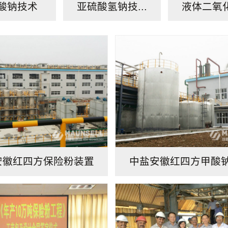
酸钠技术
亚硫酸氢钠技...
液体二氧化
安徽红四方保险粉装置
中盐安徽红四方甲酸