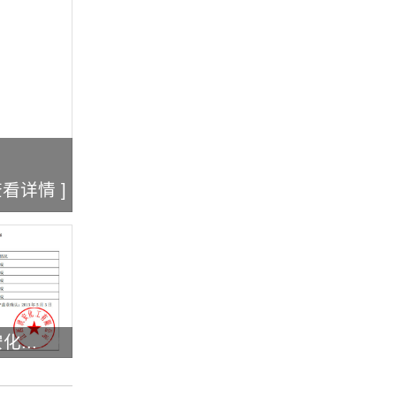
查看详情 ]
...
茂名广地
武汉清江化..