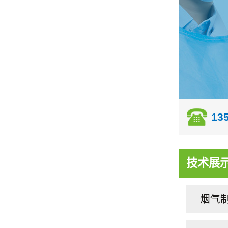
13
技术展
烟气制