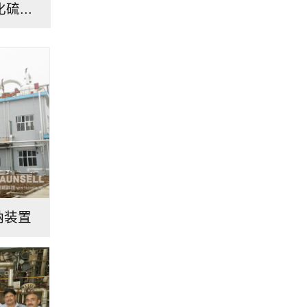
硫...
钠装置