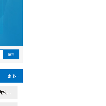
更多+
技...