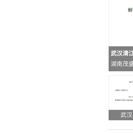
武汉清
湖南茂盛
江西洪安化...
茂名广地
武汉