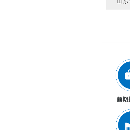
山东
前期